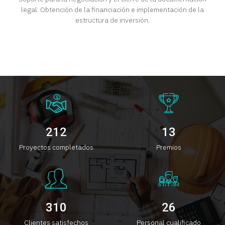
legal. Obtención de la financiación e implementación de la
estructura de inversión.
212
13
Proyectos completados
Premios
310
26
Clientes satisfechos
Personal cualificado