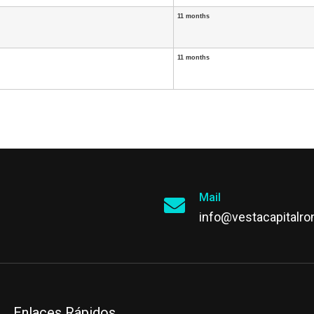
11 months
11 months
Mail
info@vestacapitalr
Enlaces Rápidos