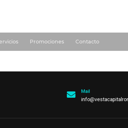
rvicios
Promociones
Contacto
Mail
info@vestacapitalr